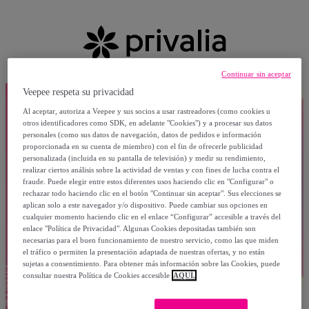
Continuar sin aceptar
Veepee respeta su privacidad
Al aceptar, autoriza a Veepee y sus socios a usar rastreadores (como cookies u
otros identificadores como SDK, en adelante "Cookies") y a procesar sus datos
personales (como sus datos de navegación, datos de pedidos e información
proporcionada en su cuenta de miembro) con el fin de ofrecerle publicidad
personalizada (incluida en su pantalla de televisión) y medir su rendimiento,
realizar ciertos análisis sobre la actividad de ventas y con fines de lucha contra el
fraude. Puede elegir entre estos diferentes usos haciendo clic en "Configurar" o
rechazar todo haciendo clic en el botón "Continuar sin aceptar". Sus elecciones se
aplican solo a este navegador y/o dispositivo. Puede cambiar sus opciones en
cualquier momento haciendo clic en el enlace “Configurar” accesible a través del
enlace "Política de Privacidad". Algunas Cookies depositadas también son
necesarias para el buen funcionamiento de nuestro servicio, como las que miden
el tráfico o permiten la presentación adaptada de nuestras ofertas, y no están
sujetas a consentimiento. Para obtener más información sobre las Cookies, puede
consultar nuestra Política de Cookies accesible
AQUÍ.