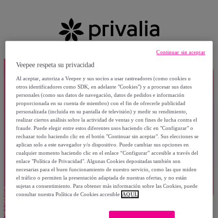
Continuar sin aceptar
Veepee respeta su privacidad
Al aceptar, autoriza a Veepee y sus socios a usar rastreadores (como cookies u
otros identificadores como SDK, en adelante "Cookies") y a procesar sus datos
personales (como sus datos de navegación, datos de pedidos e información
proporcionada en su cuenta de miembro) con el fin de ofrecerle publicidad
personalizada (incluida en su pantalla de televisión) y medir su rendimiento,
realizar ciertos análisis sobre la actividad de ventas y con fines de lucha contra el
fraude. Puede elegir entre estos diferentes usos haciendo clic en "Configurar" o
rechazar todo haciendo clic en el botón "Continuar sin aceptar". Sus elecciones se
aplican solo a este navegador y/o dispositivo. Puede cambiar sus opciones en
cualquier momento haciendo clic en el enlace “Configurar” accesible a través del
enlace "Política de Privacidad". Algunas Cookies depositadas también son
necesarias para el buen funcionamiento de nuestro servicio, como las que miden
el tráfico o permiten la presentación adaptada de nuestras ofertas, y no están
sujetas a consentimiento. Para obtener más información sobre las Cookies, puede
consultar nuestra Política de Cookies accesible
AQUÍ.