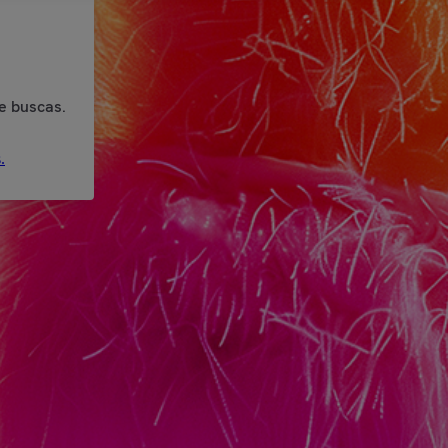
e buscas.
.