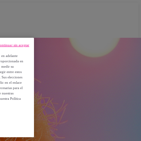
ontinuar sin aceptar
, en adelante
proporcionada en
y medir su
egir entre estos
. Sus elecciones
ic en el enlace
cesarias para el
e nuestras
uestra Política