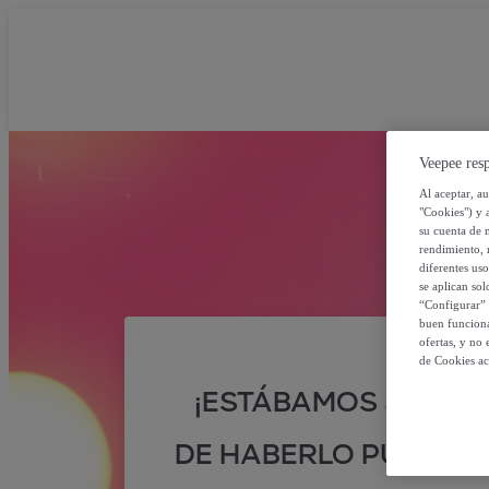
Veepee resp
Al aceptar, a
"Cookies") y 
su cuenta de 
rendimiento, r
diferentes us
se aplican so
“Configurar” 
buen funciona
ofertas, y no
de Cookies ac
¡ESTÁBAMOS SEGUR
DE HABERLO PUESTO