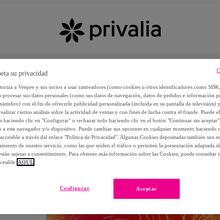
C
eta su privacidad
utoriza a Veepee y sus socios a usar rastreadores (como cookies u otros identificadores como SDK
a procesar sus datos personales (como sus datos de navegación, datos de pedidos e información 
miembro) con el fin de ofrecerle publicidad personalizada (incluida en su pantalla de televisión) 
ealizar ciertos análisis sobre la actividad de ventas y con fines de lucha contra el fraude. Puede el
os haciendo clic en "Configurar" o rechazar todo haciendo clic en el botón "Continuar sin aceptar"
lo a este navegador y/o dispositivo. Puede cambiar sus opciones en cualquier momento haciendo cl
accesible a través del enlace "Política de Privacidad". Algunas Cookies depositadas también son ne
miento de nuestro servicio, como las que miden el tráfico o permiten la presentación adaptada d
 están sujetas a consentimiento. Para obtener más información sobre las Cookies, puede consultar n
cesible
AQUÍ.
OS
Configurar
Aceptar
 POR