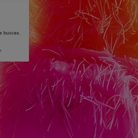
e buscas.
.