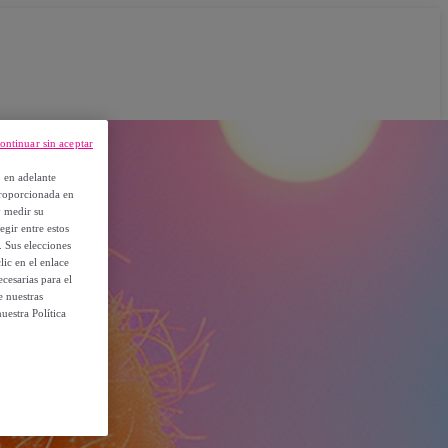
ontinuar sin aceptar
, en adelante
proporcionada en
y medir su
egir entre estos
. Sus elecciones
ic en el enlace
cesarias para el
e nuestras
uestra Política