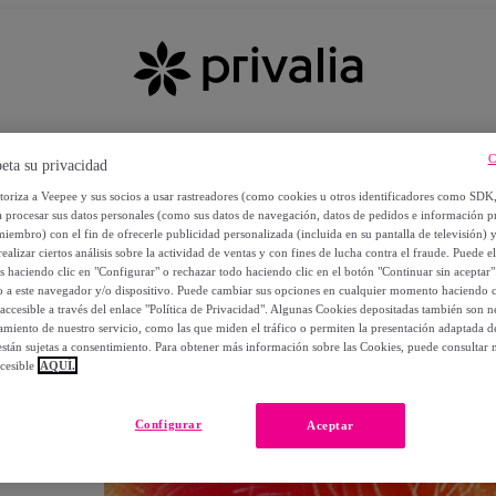
C
eta su privacidad
utoriza a Veepee y sus socios a usar rastreadores (como cookies u otros identificadores como SDK
a procesar sus datos personales (como sus datos de navegación, datos de pedidos e información 
miembro) con el fin de ofrecerle publicidad personalizada (incluida en su pantalla de televisión) 
ealizar ciertos análisis sobre la actividad de ventas y con fines de lucha contra el fraude. Puede el
os haciendo clic en "Configurar" o rechazar todo haciendo clic en el botón "Continuar sin aceptar"
lo a este navegador y/o dispositivo. Puede cambiar sus opciones en cualquier momento haciendo cl
accesible a través del enlace "Política de Privacidad". Algunas Cookies depositadas también son ne
miento de nuestro servicio, como las que miden el tráfico o permiten la presentación adaptada d
 están sujetas a consentimiento. Para obtener más información sobre las Cookies, puede consultar n
cesible
AQUÍ.
OS
Configurar
Aceptar
 POR