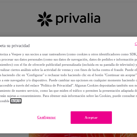
C
eta su privacidad
utoriza a Veepee y sus socios a usar rastreadores (como cookies u otros identificadores como SDK
a procesar sus datos personales (como sus datos de navegación, datos de pedidos e información 
miembro) con el fin de ofrecerle publicidad personalizada (incluida en su pantalla de televisión) 
ealizar ciertos análisis sobre la actividad de ventas y con fines de lucha contra el fraude. Puede el
os haciendo clic en "Configurar" o rechazar todo haciendo clic en el botón "Continuar sin aceptar"
lo a este navegador y/o dispositivo. Puede cambiar sus opciones en cualquier momento haciendo cl
accesible a través del enlace "Política de Privacidad". Algunas Cookies depositadas también son ne
miento de nuestro servicio, como las que miden el tráfico o permiten la presentación adaptada d
 están sujetas a consentimiento. Para obtener más información sobre las Cookies, puede consultar n
cesible
AQUÍ.
OS
Configurar
Aceptar
 POR