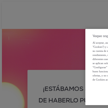
Veepee resp
Al aceptar, a
"Cookies") y 
su cuenta de 
rendimiento, r
diferentes us
se aplican so
“Configurar” 
buen funciona
ofertas, y no
de Cookies ac
¡ESTÁBAMOS SEGUR
DE HABERLO PUESTO