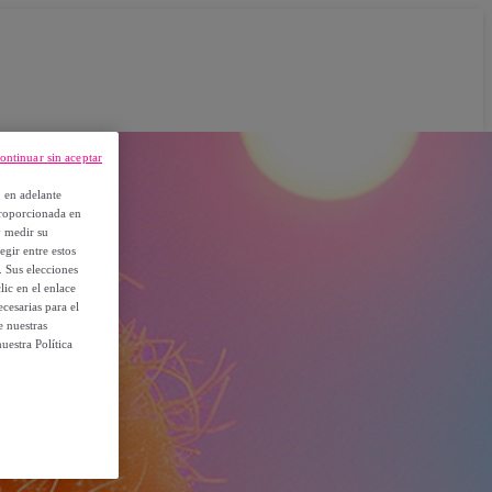
ontinuar sin aceptar
, en adelante
proporcionada en
y medir su
egir entre estos
. Sus elecciones
ic en el enlace
cesarias para el
e nuestras
uestra Política