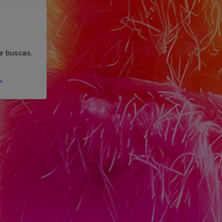
e buscas.
.