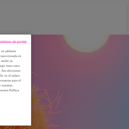
ontinuar sin aceptar
, en adelante
proporcionada en
y medir su
egir entre estos
. Sus elecciones
ic en el enlace
cesarias para el
e nuestras
uestra Política