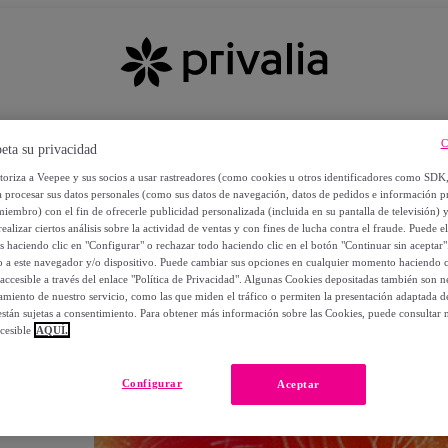
C
eta su privacidad
utoriza a Veepee y sus socios a usar rastreadores (como cookies u otros identificadores como SDK
a procesar sus datos personales (como sus datos de navegación, datos de pedidos e información 
miembro) con el fin de ofrecerle publicidad personalizada (incluida en su pantalla de televisión) 
ealizar ciertos análisis sobre la actividad de ventas y con fines de lucha contra el fraude. Puede el
os haciendo clic en "Configurar" o rechazar todo haciendo clic en el botón "Continuar sin aceptar"
lo a este navegador y/o dispositivo. Puede cambiar sus opciones en cualquier momento haciendo cl
accesible a través del enlace "Política de Privacidad". Algunas Cookies depositadas también son ne
miento de nuestro servicio, como las que miden el tráfico o permiten la presentación adaptada d
 están sujetas a consentimiento. Para obtener más información sobre las Cookies, puede consultar n
cesible
AQUÍ.
OS
Configurar
Aceptar
 POR