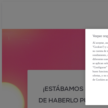
Veepee resp
Al aceptar, a
"Cookies") y 
su cuenta de 
rendimiento, r
diferentes us
se aplican so
“Configurar” 
buen funciona
ofertas, y no
de Cookies ac
¡ESTÁBAMOS SEGUR
DE HABERLO PUESTO