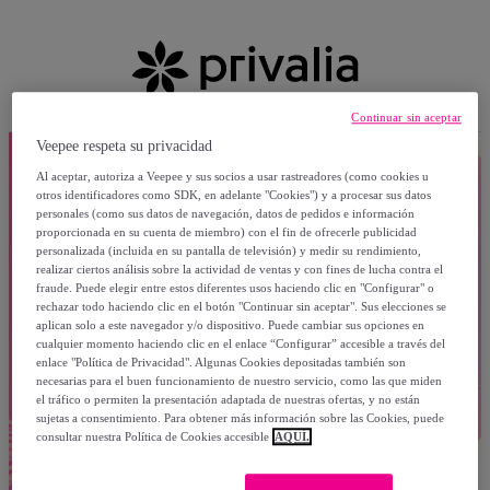
Continuar sin aceptar
Veepee respeta su privacidad
Al aceptar, autoriza a Veepee y sus socios a usar rastreadores (como cookies u
otros identificadores como SDK, en adelante "Cookies") y a procesar sus datos
personales (como sus datos de navegación, datos de pedidos e información
proporcionada en su cuenta de miembro) con el fin de ofrecerle publicidad
personalizada (incluida en su pantalla de televisión) y medir su rendimiento,
realizar ciertos análisis sobre la actividad de ventas y con fines de lucha contra el
fraude. Puede elegir entre estos diferentes usos haciendo clic en "Configurar" o
rechazar todo haciendo clic en el botón "Continuar sin aceptar". Sus elecciones se
aplican solo a este navegador y/o dispositivo. Puede cambiar sus opciones en
cualquier momento haciendo clic en el enlace “Configurar” accesible a través del
enlace "Política de Privacidad". Algunas Cookies depositadas también son
necesarias para el buen funcionamiento de nuestro servicio, como las que miden
el tráfico o permiten la presentación adaptada de nuestras ofertas, y no están
sujetas a consentimiento. Para obtener más información sobre las Cookies, puede
consultar nuestra Política de Cookies accesible
AQUÍ.