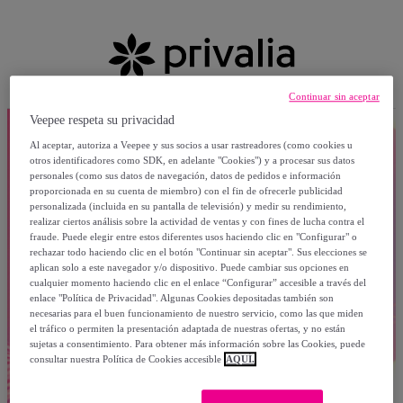
Continuar sin aceptar
Veepee respeta su privacidad
Al aceptar, autoriza a Veepee y sus socios a usar rastreadores (como cookies u
otros identificadores como SDK, en adelante "Cookies") y a procesar sus datos
personales (como sus datos de navegación, datos de pedidos e información
proporcionada en su cuenta de miembro) con el fin de ofrecerle publicidad
personalizada (incluida en su pantalla de televisión) y medir su rendimiento,
realizar ciertos análisis sobre la actividad de ventas y con fines de lucha contra el
fraude. Puede elegir entre estos diferentes usos haciendo clic en "Configurar" o
rechazar todo haciendo clic en el botón "Continuar sin aceptar". Sus elecciones se
aplican solo a este navegador y/o dispositivo. Puede cambiar sus opciones en
cualquier momento haciendo clic en el enlace “Configurar” accesible a través del
enlace "Política de Privacidad". Algunas Cookies depositadas también son
necesarias para el buen funcionamiento de nuestro servicio, como las que miden
el tráfico o permiten la presentación adaptada de nuestras ofertas, y no están
sujetas a consentimiento. Para obtener más información sobre las Cookies, puede
consultar nuestra Política de Cookies accesible
AQUÍ.