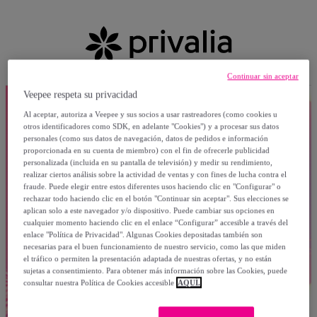
Continuar sin aceptar
Veepee respeta su privacidad
Al aceptar, autoriza a Veepee y sus socios a usar rastreadores (como cookies u
otros identificadores como SDK, en adelante "Cookies") y a procesar sus datos
personales (como sus datos de navegación, datos de pedidos e información
proporcionada en su cuenta de miembro) con el fin de ofrecerle publicidad
personalizada (incluida en su pantalla de televisión) y medir su rendimiento,
realizar ciertos análisis sobre la actividad de ventas y con fines de lucha contra el
fraude. Puede elegir entre estos diferentes usos haciendo clic en "Configurar" o
rechazar todo haciendo clic en el botón "Continuar sin aceptar". Sus elecciones se
aplican solo a este navegador y/o dispositivo. Puede cambiar sus opciones en
cualquier momento haciendo clic en el enlace “Configurar” accesible a través del
enlace "Política de Privacidad". Algunas Cookies depositadas también son
necesarias para el buen funcionamiento de nuestro servicio, como las que miden
el tráfico o permiten la presentación adaptada de nuestras ofertas, y no están
sujetas a consentimiento. Para obtener más información sobre las Cookies, puede
consultar nuestra Política de Cookies accesible
AQUÍ.