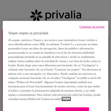
Continuar sin aceptar
Veepee respeta su privacidad
Al aceptar, autoriza a Veepee y sus socios a usar rastreadores (como cookies u
otros identificadores como SDK, en adelante "Cookies") y a procesar sus datos
personales (como sus datos de navegación, datos de pedidos e información
proporcionada en su cuenta de miembro) con el fin de ofrecerle publicidad
personalizada (incluida en su pantalla de televisión) y medir su rendimiento,
realizar ciertos análisis sobre la actividad de ventas y con fines de lucha contra el
fraude. Puede elegir entre estos diferentes usos haciendo clic en "Configurar" o
rechazar todo haciendo clic en el botón "Continuar sin aceptar". Sus elecciones se
aplican solo a este navegador y/o dispositivo. Puede cambiar sus opciones en
cualquier momento haciendo clic en el enlace “Configurar” accesible a través del
enlace "Política de Privacidad". Algunas Cookies depositadas también son
necesarias para el buen funcionamiento de nuestro servicio, como las que miden
el tráfico o permiten la presentación adaptada de nuestras ofertas, y no están
sujetas a consentimiento. Para obtener más información sobre las Cookies, puede
consultar nuestra Política de Cookies accesible
AQUÍ.