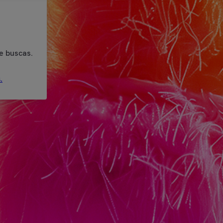
e buscas.
.