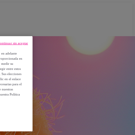
ontinuar sin aceptar
, en adelante
proporcionada en
y medir su
egir entre estos
. Sus elecciones
ic en el enlace
cesarias para el
e nuestras
uestra Política