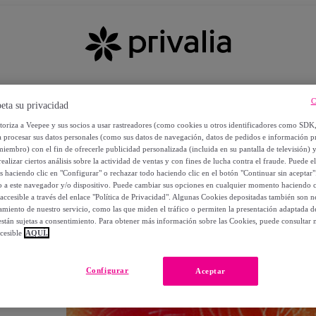
C
eta su privacidad
utoriza a Veepee y sus socios a usar rastreadores (como cookies u otros identificadores como SDK
a procesar sus datos personales (como sus datos de navegación, datos de pedidos e información 
miembro) con el fin de ofrecerle publicidad personalizada (incluida en su pantalla de televisión) 
ealizar ciertos análisis sobre la actividad de ventas y con fines de lucha contra el fraude. Puede el
os haciendo clic en "Configurar" o rechazar todo haciendo clic en el botón "Continuar sin aceptar"
lo a este navegador y/o dispositivo. Puede cambiar sus opciones en cualquier momento haciendo cl
accesible a través del enlace "Política de Privacidad". Algunas Cookies depositadas también son ne
miento de nuestro servicio, como las que miden el tráfico o permiten la presentación adaptada d
 están sujetas a consentimiento. Para obtener más información sobre las Cookies, puede consultar n
cesible
AQUÍ.
OS
Configurar
Aceptar
 POR