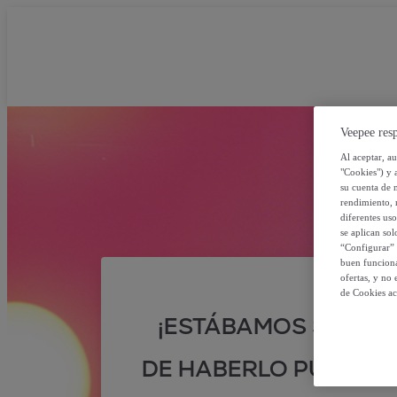
Veepee resp
Al aceptar, a
"Cookies") y 
su cuenta de 
rendimiento, r
diferentes us
se aplican so
“Configurar” 
buen funciona
ofertas, y no
de Cookies ac
¡ESTÁBAMOS SEGUR
DE HABERLO PUESTO