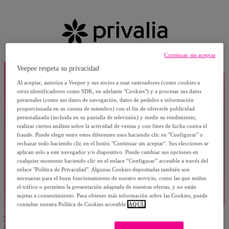
Continuar sin aceptar
Veepee respeta su privacidad
Al aceptar, autoriza a Veepee y sus socios a usar rastreadores (como cookies u
otros identificadores como SDK, en adelante "Cookies") y a procesar sus datos
personales (como sus datos de navegación, datos de pedidos e información
proporcionada en su cuenta de miembro) con el fin de ofrecerle publicidad
personalizada (incluida en su pantalla de televisión) y medir su rendimiento,
realizar ciertos análisis sobre la actividad de ventas y con fines de lucha contra el
fraude. Puede elegir entre estos diferentes usos haciendo clic en "Configurar" o
rechazar todo haciendo clic en el botón "Continuar sin aceptar". Sus elecciones se
aplican solo a este navegador y/o dispositivo. Puede cambiar sus opciones en
cualquier momento haciendo clic en el enlace “Configurar” accesible a través del
enlace "Política de Privacidad". Algunas Cookies depositadas también son
necesarias para el buen funcionamiento de nuestro servicio, como las que miden
el tráfico o permiten la presentación adaptada de nuestras ofertas, y no están
sujetas a consentimiento. Para obtener más información sobre las Cookies, puede
consultar nuestra Política de Cookies accesible
AQUÍ.