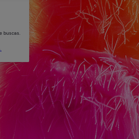
e buscas.
.