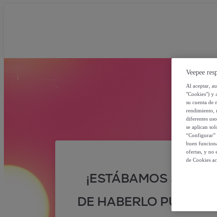
Veepee resp
Al aceptar, a
"Cookies") y 
su cuenta de 
rendimiento, r
diferentes us
se aplican so
“Configurar” 
buen funciona
ofertas, y no
de Cookies ac
¡ESTÁBAMOS SEGUR
DE HABERLO PUESTO