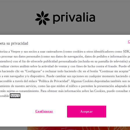
C
eta su privacidad
utoriza a Veepee y sus socios a usar rastreadores (como cookies u otros identificadores como SDK
a procesar sus datos personales (como sus datos de navegación, datos de pedidos e información 
miembro) con el fin de ofrecerle publicidad personalizada (incluida en su pantalla de televisión) 
ealizar ciertos análisis sobre la actividad de ventas y con fines de lucha contra el fraude. Puede el
os haciendo clic en "Configurar" o rechazar todo haciendo clic en el botón "Continuar sin aceptar"
lo a este navegador y/o dispositivo. Puede cambiar sus opciones en cualquier momento haciendo cl
accesible a través del enlace "Política de Privacidad". Algunas Cookies depositadas también son ne
miento de nuestro servicio, como las que miden el tráfico o permiten la presentación adaptada d
 están sujetas a consentimiento. Para obtener más información sobre las Cookies, puede consultar n
cesible
AQUÍ.
OS
Configurar
Aceptar
 POR