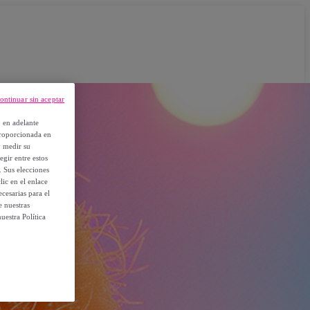
ontinuar sin aceptar
, en adelante
proporcionada en
y medir su
egir entre estos
. Sus elecciones
ic en el enlace
cesarias para el
e nuestras
uestra Política