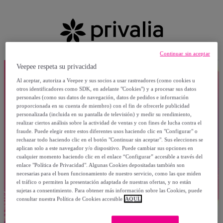
Continuar sin aceptar
Veepee respeta su privacidad
Al aceptar, autoriza a Veepee y sus socios a usar rastreadores (como cookies u
otros identificadores como SDK, en adelante "Cookies") y a procesar sus datos
personales (como sus datos de navegación, datos de pedidos e información
proporcionada en su cuenta de miembro) con el fin de ofrecerle publicidad
personalizada (incluida en su pantalla de televisión) y medir su rendimiento,
realizar ciertos análisis sobre la actividad de ventas y con fines de lucha contra el
fraude. Puede elegir entre estos diferentes usos haciendo clic en "Configurar" o
rechazar todo haciendo clic en el botón "Continuar sin aceptar". Sus elecciones se
aplican solo a este navegador y/o dispositivo. Puede cambiar sus opciones en
cualquier momento haciendo clic en el enlace “Configurar” accesible a través del
enlace "Política de Privacidad". Algunas Cookies depositadas también son
necesarias para el buen funcionamiento de nuestro servicio, como las que miden
el tráfico o permiten la presentación adaptada de nuestras ofertas, y no están
sujetas a consentimiento. Para obtener más información sobre las Cookies, puede
consultar nuestra Política de Cookies accesible
AQUÍ.