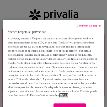
Continuar sin aceptar
Veepee respeta su privacidad
Al aceptar, autoriza a Veepee y sus socios a usar rastreadores (como cookies u
otros identificadores como SDK, en adelante "Cookies") y a procesar sus datos
personales (como sus datos de navegación, datos de pedidos e información
proporcionada en su cuenta de miembro) con el fin de ofrecerle publicidad
personalizada (incluida en su pantalla de televisión) y medir su rendimiento,
realizar ciertos análisis sobre la actividad de ventas y con fines de lucha contra el
fraude. Puede elegir entre estos diferentes usos haciendo clic en "Configurar" o
rechazar todo haciendo clic en el botón "Continuar sin aceptar". Sus elecciones se
aplican solo a este navegador y/o dispositivo. Puede cambiar sus opciones en
cualquier momento haciendo clic en el enlace “Configurar” accesible a través del
enlace "Política de Privacidad". Algunas Cookies depositadas también son
necesarias para el buen funcionamiento de nuestro servicio, como las que miden
el tráfico o permiten la presentación adaptada de nuestras ofertas, y no están
sujetas a consentimiento. Para obtener más información sobre las Cookies, puede
consultar nuestra Política de Cookies accesible
AQUÍ.