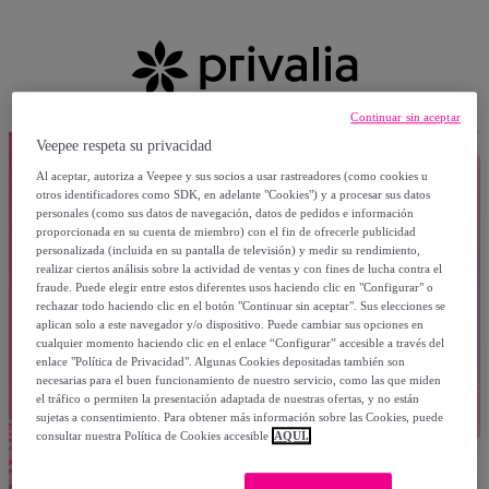
Continuar sin aceptar
Veepee respeta su privacidad
Al aceptar, autoriza a Veepee y sus socios a usar rastreadores (como cookies u
otros identificadores como SDK, en adelante "Cookies") y a procesar sus datos
personales (como sus datos de navegación, datos de pedidos e información
proporcionada en su cuenta de miembro) con el fin de ofrecerle publicidad
personalizada (incluida en su pantalla de televisión) y medir su rendimiento,
realizar ciertos análisis sobre la actividad de ventas y con fines de lucha contra el
fraude. Puede elegir entre estos diferentes usos haciendo clic en "Configurar" o
rechazar todo haciendo clic en el botón "Continuar sin aceptar". Sus elecciones se
aplican solo a este navegador y/o dispositivo. Puede cambiar sus opciones en
cualquier momento haciendo clic en el enlace “Configurar” accesible a través del
enlace "Política de Privacidad". Algunas Cookies depositadas también son
necesarias para el buen funcionamiento de nuestro servicio, como las que miden
el tráfico o permiten la presentación adaptada de nuestras ofertas, y no están
sujetas a consentimiento. Para obtener más información sobre las Cookies, puede
consultar nuestra Política de Cookies accesible
AQUÍ.