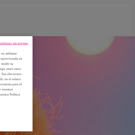
ontinuar sin aceptar
, en adelante
proporcionada en
y medir su
egir entre estos
. Sus elecciones
ic en el enlace
cesarias para el
e nuestras
uestra Política