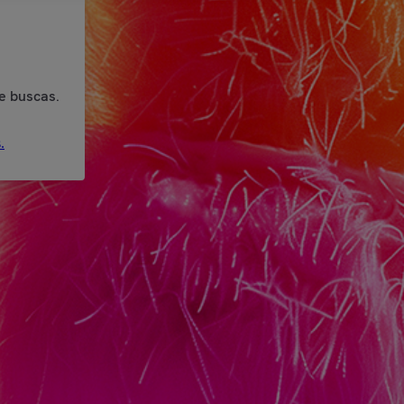
e buscas.
.