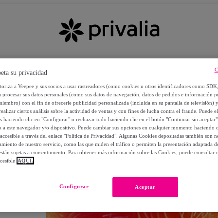
C
eta su privacidad
utoriza a Veepee y sus socios a usar rastreadores (como cookies u otros identificadores como SDK
a procesar sus datos personales (como sus datos de navegación, datos de pedidos e información 
miembro) con el fin de ofrecerle publicidad personalizada (incluida en su pantalla de televisión) 
ealizar ciertos análisis sobre la actividad de ventas y con fines de lucha contra el fraude. Puede el
os haciendo clic en "Configurar" o rechazar todo haciendo clic en el botón "Continuar sin aceptar"
lo a este navegador y/o dispositivo. Puede cambiar sus opciones en cualquier momento haciendo cl
accesible a través del enlace "Política de Privacidad". Algunas Cookies depositadas también son ne
miento de nuestro servicio, como las que miden el tráfico o permiten la presentación adaptada d
 están sujetas a consentimiento. Para obtener más información sobre las Cookies, puede consultar n
cesible
AQUÍ.
OS
Configurar
Aceptar
 POR