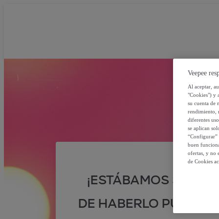
Veepee resp
Al aceptar, a
"Cookies") y 
su cuenta de 
rendimiento, r
diferentes us
se aplican so
“Configurar” 
buen funciona
ofertas, y no
de Cookies ac
¡ESTÁBAMOS SEGUR
DE HABERLO PUESTO