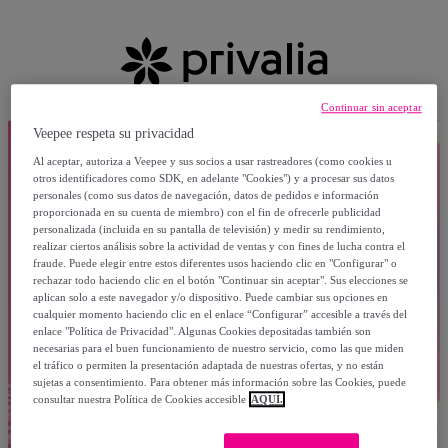
Continuar sin aceptar
Veepee respeta su privacidad
Al aceptar, autoriza a Veepee y sus socios a usar rastreadores (como cookies u
otros identificadores como SDK, en adelante "Cookies") y a procesar sus datos
personales (como sus datos de navegación, datos de pedidos e información
proporcionada en su cuenta de miembro) con el fin de ofrecerle publicidad
personalizada (incluida en su pantalla de televisión) y medir su rendimiento,
realizar ciertos análisis sobre la actividad de ventas y con fines de lucha contra el
fraude. Puede elegir entre estos diferentes usos haciendo clic en "Configurar" o
rechazar todo haciendo clic en el botón "Continuar sin aceptar". Sus elecciones se
aplican solo a este navegador y/o dispositivo. Puede cambiar sus opciones en
cualquier momento haciendo clic en el enlace “Configurar” accesible a través del
enlace "Política de Privacidad". Algunas Cookies depositadas también son
necesarias para el buen funcionamiento de nuestro servicio, como las que miden
el tráfico o permiten la presentación adaptada de nuestras ofertas, y no están
sujetas a consentimiento. Para obtener más información sobre las Cookies, puede
consultar nuestra Política de Cookies accesible
AQUÍ.