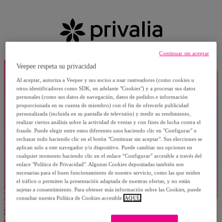
Continuar sin aceptar
Veepee respeta su privacidad
Al aceptar, autoriza a Veepee y sus socios a usar rastreadores (como cookies u
otros identificadores como SDK, en adelante "Cookies") y a procesar sus datos
personales (como sus datos de navegación, datos de pedidos e información
proporcionada en su cuenta de miembro) con el fin de ofrecerle publicidad
personalizada (incluida en su pantalla de televisión) y medir su rendimiento,
realizar ciertos análisis sobre la actividad de ventas y con fines de lucha contra el
fraude. Puede elegir entre estos diferentes usos haciendo clic en "Configurar" o
rechazar todo haciendo clic en el botón "Continuar sin aceptar". Sus elecciones se
aplican solo a este navegador y/o dispositivo. Puede cambiar sus opciones en
cualquier momento haciendo clic en el enlace “Configurar” accesible a través del
enlace "Política de Privacidad". Algunas Cookies depositadas también son
necesarias para el buen funcionamiento de nuestro servicio, como las que miden
el tráfico o permiten la presentación adaptada de nuestras ofertas, y no están
sujetas a consentimiento. Para obtener más información sobre las Cookies, puede
consultar nuestra Política de Cookies accesible
AQUÍ.