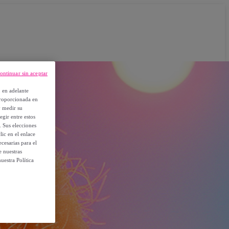
ontinuar sin aceptar
, en adelante
proporcionada en
y medir su
egir entre estos
. Sus elecciones
ic en el enlace
cesarias para el
e nuestras
uestra Política