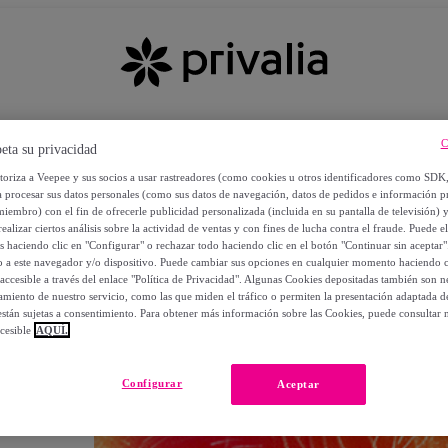
C
eta su privacidad
utoriza a Veepee y sus socios a usar rastreadores (como cookies u otros identificadores como SDK
a procesar sus datos personales (como sus datos de navegación, datos de pedidos e información 
miembro) con el fin de ofrecerle publicidad personalizada (incluida en su pantalla de televisión) 
ealizar ciertos análisis sobre la actividad de ventas y con fines de lucha contra el fraude. Puede el
os haciendo clic en "Configurar" o rechazar todo haciendo clic en el botón "Continuar sin aceptar"
lo a este navegador y/o dispositivo. Puede cambiar sus opciones en cualquier momento haciendo cl
accesible a través del enlace "Política de Privacidad". Algunas Cookies depositadas también son ne
miento de nuestro servicio, como las que miden el tráfico o permiten la presentación adaptada d
 están sujetas a consentimiento. Para obtener más información sobre las Cookies, puede consultar n
cesible
AQUÍ.
OS
Configurar
Aceptar
 POR