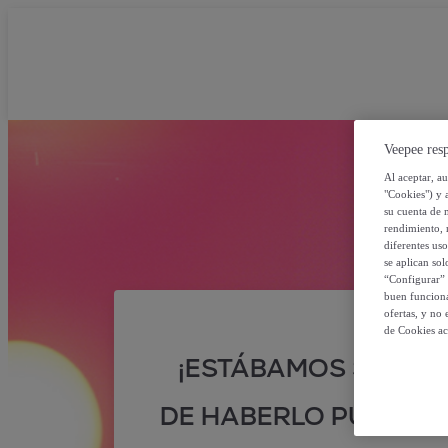
Veepee resp
Al aceptar, a
"Cookies") y 
su cuenta de 
rendimiento, r
diferentes us
se aplican so
“Configurar” 
buen funciona
ofertas, y no
de Cookies ac
¡ESTÁBAMOS SEGUR
DE HABERLO PUESTO