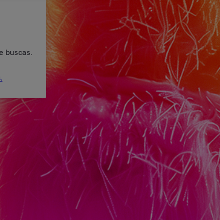
e buscas.
.