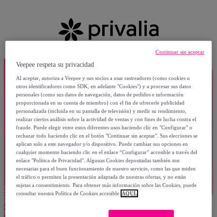
Continuar sin aceptar
Veepee respeta su privacidad
Al aceptar, autoriza a Veepee y sus socios a usar rastreadores (como cookies u
otros identificadores como SDK, en adelante "Cookies") y a procesar sus datos
personales (como sus datos de navegación, datos de pedidos e información
proporcionada en su cuenta de miembro) con el fin de ofrecerle publicidad
personalizada (incluida en su pantalla de televisión) y medir su rendimiento,
realizar ciertos análisis sobre la actividad de ventas y con fines de lucha contra el
fraude. Puede elegir entre estos diferentes usos haciendo clic en "Configurar" o
rechazar todo haciendo clic en el botón "Continuar sin aceptar". Sus elecciones se
aplican solo a este navegador y/o dispositivo. Puede cambiar sus opciones en
cualquier momento haciendo clic en el enlace “Configurar” accesible a través del
enlace "Política de Privacidad". Algunas Cookies depositadas también son
necesarias para el buen funcionamiento de nuestro servicio, como las que miden
el tráfico o permiten la presentación adaptada de nuestras ofertas, y no están
sujetas a consentimiento. Para obtener más información sobre las Cookies, puede
consultar nuestra Política de Cookies accesible
AQUÍ.