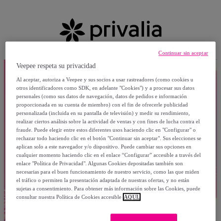
Continuar sin aceptar
Veepee respeta su privacidad
Al aceptar, autoriza a Veepee y sus socios a usar rastreadores (como cookies u
otros identificadores como SDK, en adelante "Cookies") y a procesar sus datos
personales (como sus datos de navegación, datos de pedidos e información
proporcionada en su cuenta de miembro) con el fin de ofrecerle publicidad
personalizada (incluida en su pantalla de televisión) y medir su rendimiento,
realizar ciertos análisis sobre la actividad de ventas y con fines de lucha contra el
fraude. Puede elegir entre estos diferentes usos haciendo clic en "Configurar" o
rechazar todo haciendo clic en el botón "Continuar sin aceptar". Sus elecciones se
aplican solo a este navegador y/o dispositivo. Puede cambiar sus opciones en
cualquier momento haciendo clic en el enlace “Configurar” accesible a través del
enlace "Política de Privacidad". Algunas Cookies depositadas también son
necesarias para el buen funcionamiento de nuestro servicio, como las que miden
el tráfico o permiten la presentación adaptada de nuestras ofertas, y no están
sujetas a consentimiento. Para obtener más información sobre las Cookies, puede
consultar nuestra Política de Cookies accesible
AQUÍ.