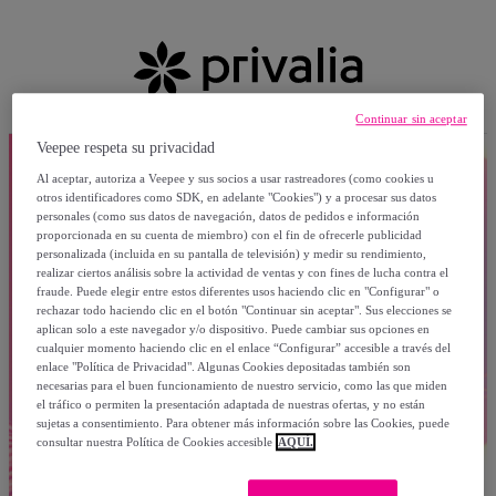
Continuar sin aceptar
Veepee respeta su privacidad
Al aceptar, autoriza a Veepee y sus socios a usar rastreadores (como cookies u
otros identificadores como SDK, en adelante "Cookies") y a procesar sus datos
personales (como sus datos de navegación, datos de pedidos e información
proporcionada en su cuenta de miembro) con el fin de ofrecerle publicidad
personalizada (incluida en su pantalla de televisión) y medir su rendimiento,
realizar ciertos análisis sobre la actividad de ventas y con fines de lucha contra el
fraude. Puede elegir entre estos diferentes usos haciendo clic en "Configurar" o
rechazar todo haciendo clic en el botón "Continuar sin aceptar". Sus elecciones se
aplican solo a este navegador y/o dispositivo. Puede cambiar sus opciones en
cualquier momento haciendo clic en el enlace “Configurar” accesible a través del
enlace "Política de Privacidad". Algunas Cookies depositadas también son
necesarias para el buen funcionamiento de nuestro servicio, como las que miden
el tráfico o permiten la presentación adaptada de nuestras ofertas, y no están
sujetas a consentimiento. Para obtener más información sobre las Cookies, puede
consultar nuestra Política de Cookies accesible
AQUÍ.