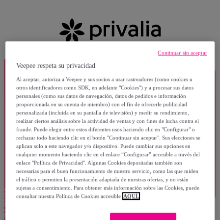
Continuar sin aceptar
Veepee respeta su privacidad
Al aceptar, autoriza a Veepee y sus socios a usar rastreadores (como cookies u
otros identificadores como SDK, en adelante "Cookies") y a procesar sus datos
personales (como sus datos de navegación, datos de pedidos e información
proporcionada en su cuenta de miembro) con el fin de ofrecerle publicidad
personalizada (incluida en su pantalla de televisión) y medir su rendimiento,
realizar ciertos análisis sobre la actividad de ventas y con fines de lucha contra el
fraude. Puede elegir entre estos diferentes usos haciendo clic en "Configurar" o
rechazar todo haciendo clic en el botón "Continuar sin aceptar". Sus elecciones se
aplican solo a este navegador y/o dispositivo. Puede cambiar sus opciones en
cualquier momento haciendo clic en el enlace “Configurar” accesible a través del
enlace "Política de Privacidad". Algunas Cookies depositadas también son
necesarias para el buen funcionamiento de nuestro servicio, como las que miden
el tráfico o permiten la presentación adaptada de nuestras ofertas, y no están
sujetas a consentimiento. Para obtener más información sobre las Cookies, puede
consultar nuestra Política de Cookies accesible
AQUÍ.