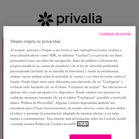
Continuar sin aceptar
Veepee respeta su privacidad
Al aceptar, autoriza a Veepee y sus socios a usar rastreadores (como cookies u
otros identificadores como SDK, en adelante "Cookies") y a procesar sus datos
personales (como sus datos de navegación, datos de pedidos e información
proporcionada en su cuenta de miembro) con el fin de ofrecerle publicidad
personalizada (incluida en su pantalla de televisión) y medir su rendimiento,
realizar ciertos análisis sobre la actividad de ventas y con fines de lucha contra el
fraude. Puede elegir entre estos diferentes usos haciendo clic en "Configurar" o
rechazar todo haciendo clic en el botón "Continuar sin aceptar". Sus elecciones se
aplican solo a este navegador y/o dispositivo. Puede cambiar sus opciones en
cualquier momento haciendo clic en el enlace “Configurar” accesible a través del
enlace "Política de Privacidad". Algunas Cookies depositadas también son
necesarias para el buen funcionamiento de nuestro servicio, como las que miden
el tráfico o permiten la presentación adaptada de nuestras ofertas, y no están
sujetas a consentimiento. Para obtener más información sobre las Cookies, puede
consultar nuestra Política de Cookies accesible
AQUÍ.