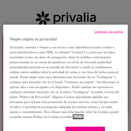
Continuar sin aceptar
Veepee respeta su privacidad
Al aceptar, autoriza a Veepee y sus socios a usar rastreadores (como cookies u
otros identificadores como SDK, en adelante "Cookies") y a procesar sus datos
personales (como sus datos de navegación, datos de pedidos e información
proporcionada en su cuenta de miembro) con el fin de ofrecerle publicidad
personalizada (incluida en su pantalla de televisión) y medir su rendimiento,
realizar ciertos análisis sobre la actividad de ventas y con fines de lucha contra el
fraude. Puede elegir entre estos diferentes usos haciendo clic en "Configurar" o
rechazar todo haciendo clic en el botón "Continuar sin aceptar". Sus elecciones se
aplican solo a este navegador y/o dispositivo. Puede cambiar sus opciones en
cualquier momento haciendo clic en el enlace “Configurar” accesible a través del
enlace "Política de Privacidad". Algunas Cookies depositadas también son
necesarias para el buen funcionamiento de nuestro servicio, como las que miden
el tráfico o permiten la presentación adaptada de nuestras ofertas, y no están
sujetas a consentimiento. Para obtener más información sobre las Cookies, puede
consultar nuestra Política de Cookies accesible
AQUÍ.