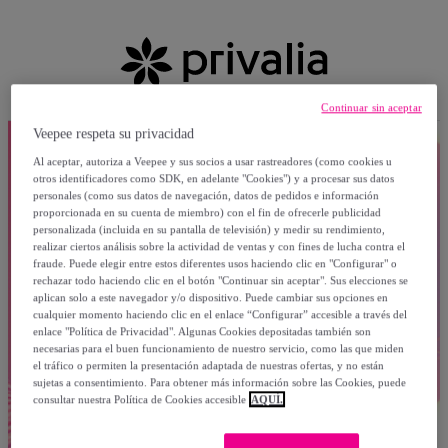
Continuar sin aceptar
Veepee respeta su privacidad
Al aceptar, autoriza a Veepee y sus socios a usar rastreadores (como cookies u
otros identificadores como SDK, en adelante "Cookies") y a procesar sus datos
personales (como sus datos de navegación, datos de pedidos e información
proporcionada en su cuenta de miembro) con el fin de ofrecerle publicidad
personalizada (incluida en su pantalla de televisión) y medir su rendimiento,
realizar ciertos análisis sobre la actividad de ventas y con fines de lucha contra el
fraude. Puede elegir entre estos diferentes usos haciendo clic en "Configurar" o
rechazar todo haciendo clic en el botón "Continuar sin aceptar". Sus elecciones se
aplican solo a este navegador y/o dispositivo. Puede cambiar sus opciones en
cualquier momento haciendo clic en el enlace “Configurar” accesible a través del
enlace "Política de Privacidad". Algunas Cookies depositadas también son
necesarias para el buen funcionamiento de nuestro servicio, como las que miden
el tráfico o permiten la presentación adaptada de nuestras ofertas, y no están
sujetas a consentimiento. Para obtener más información sobre las Cookies, puede
consultar nuestra Política de Cookies accesible
AQUÍ.