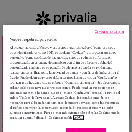
Continuar sin aceptar
Veepee respeta su privacidad
Al aceptar, autoriza a Veepee y sus socios a usar rastreadores (como cookies u
otros identificadores como SDK, en adelante "Cookies") y a procesar sus datos
personales (como sus datos de navegación, datos de pedidos e información
proporcionada en su cuenta de miembro) con el fin de ofrecerle publicidad
personalizada (incluida en su pantalla de televisión) y medir su rendimiento,
realizar ciertos análisis sobre la actividad de ventas y con fines de lucha contra el
fraude. Puede elegir entre estos diferentes usos haciendo clic en "Configurar" o
rechazar todo haciendo clic en el botón "Continuar sin aceptar". Sus elecciones se
aplican solo a este navegador y/o dispositivo. Puede cambiar sus opciones en
cualquier momento haciendo clic en el enlace “Configurar” accesible a través del
enlace "Política de Privacidad". Algunas Cookies depositadas también son
necesarias para el buen funcionamiento de nuestro servicio, como las que miden
el tráfico o permiten la presentación adaptada de nuestras ofertas, y no están
sujetas a consentimiento. Para obtener más información sobre las Cookies, puede
consultar nuestra Política de Cookies accesible
AQUÍ.