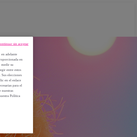
ontinuar sin aceptar
, en adelante
proporcionada en
y medir su
egir entre estos
. Sus elecciones
ic en el enlace
cesarias para el
e nuestras
uestra Política