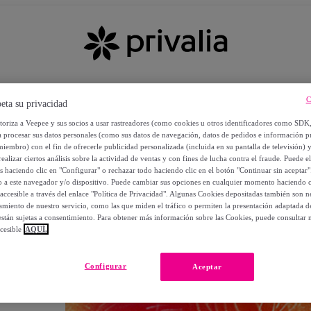
C
eta su privacidad
utoriza a Veepee y sus socios a usar rastreadores (como cookies u otros identificadores como SDK
a procesar sus datos personales (como sus datos de navegación, datos de pedidos e información 
miembro) con el fin de ofrecerle publicidad personalizada (incluida en su pantalla de televisión) 
ealizar ciertos análisis sobre la actividad de ventas y con fines de lucha contra el fraude. Puede el
os haciendo clic en "Configurar" o rechazar todo haciendo clic en el botón "Continuar sin aceptar"
lo a este navegador y/o dispositivo. Puede cambiar sus opciones en cualquier momento haciendo cl
accesible a través del enlace "Política de Privacidad". Algunas Cookies depositadas también son ne
miento de nuestro servicio, como las que miden el tráfico o permiten la presentación adaptada d
 están sujetas a consentimiento. Para obtener más información sobre las Cookies, puede consultar n
cesible
AQUÍ.
OS
Configurar
Aceptar
 POR