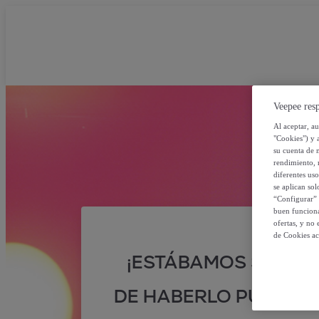
Veepee resp
Al aceptar, a
"Cookies") y 
su cuenta de 
rendimiento, r
diferentes us
se aplican so
“Configurar” 
buen funciona
ofertas, y no
de Cookies ac
¡ESTÁBAMOS SEGUR
DE HABERLO PUESTO