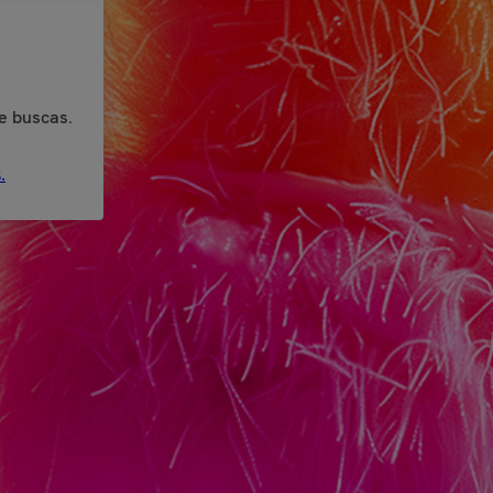
e buscas.
.