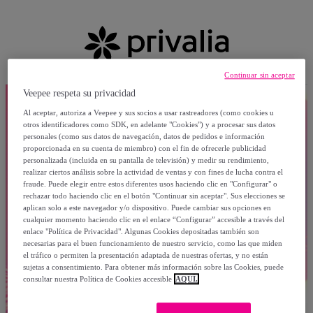
Continuar sin aceptar
Veepee respeta su privacidad
Al aceptar, autoriza a Veepee y sus socios a usar rastreadores (como cookies u
otros identificadores como SDK, en adelante "Cookies") y a procesar sus datos
personales (como sus datos de navegación, datos de pedidos e información
proporcionada en su cuenta de miembro) con el fin de ofrecerle publicidad
personalizada (incluida en su pantalla de televisión) y medir su rendimiento,
realizar ciertos análisis sobre la actividad de ventas y con fines de lucha contra el
fraude. Puede elegir entre estos diferentes usos haciendo clic en "Configurar" o
rechazar todo haciendo clic en el botón "Continuar sin aceptar". Sus elecciones se
aplican solo a este navegador y/o dispositivo. Puede cambiar sus opciones en
cualquier momento haciendo clic en el enlace “Configurar” accesible a través del
enlace "Política de Privacidad". Algunas Cookies depositadas también son
necesarias para el buen funcionamiento de nuestro servicio, como las que miden
el tráfico o permiten la presentación adaptada de nuestras ofertas, y no están
sujetas a consentimiento. Para obtener más información sobre las Cookies, puede
consultar nuestra Política de Cookies accesible
AQUÍ.