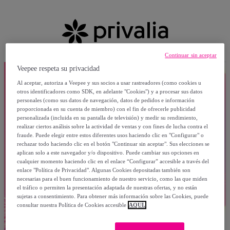
Continuar sin aceptar
Veepee respeta su privacidad
Al aceptar, autoriza a Veepee y sus socios a usar rastreadores (como cookies u
otros identificadores como SDK, en adelante "Cookies") y a procesar sus datos
personales (como sus datos de navegación, datos de pedidos e información
proporcionada en su cuenta de miembro) con el fin de ofrecerle publicidad
personalizada (incluida en su pantalla de televisión) y medir su rendimiento,
realizar ciertos análisis sobre la actividad de ventas y con fines de lucha contra el
fraude. Puede elegir entre estos diferentes usos haciendo clic en "Configurar" o
rechazar todo haciendo clic en el botón "Continuar sin aceptar". Sus elecciones se
aplican solo a este navegador y/o dispositivo. Puede cambiar sus opciones en
cualquier momento haciendo clic en el enlace “Configurar” accesible a través del
enlace "Política de Privacidad". Algunas Cookies depositadas también son
necesarias para el buen funcionamiento de nuestro servicio, como las que miden
el tráfico o permiten la presentación adaptada de nuestras ofertas, y no están
sujetas a consentimiento. Para obtener más información sobre las Cookies, puede
consultar nuestra Política de Cookies accesible
AQUÍ.