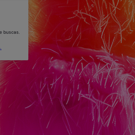
e buscas.
.