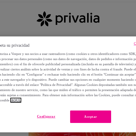
C
eta su privacidad
utoriza a Veepee y sus socios a usar rastreadores (como cookies u otros identificadores como SDK
a procesar sus datos personales (como sus datos de navegación, datos de pedidos e información 
miembro) con el fin de ofrecerle publicidad personalizada (incluida en su pantalla de televisión) 
ealizar ciertos análisis sobre la actividad de ventas y con fines de lucha contra el fraude. Puede el
os haciendo clic en "Configurar" o rechazar todo haciendo clic en el botón "Continuar sin aceptar"
lo a este navegador y/o dispositivo. Puede cambiar sus opciones en cualquier momento haciendo cl
accesible a través del enlace "Política de Privacidad". Algunas Cookies depositadas también son ne
miento de nuestro servicio, como las que miden el tráfico o permiten la presentación adaptada d
 están sujetas a consentimiento. Para obtener más información sobre las Cookies, puede consultar n
cesible
AQUÍ.
OS
Configurar
Aceptar
 POR