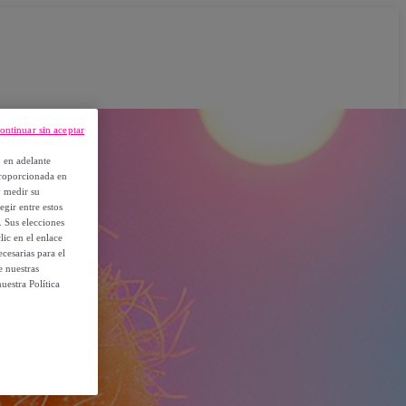
ontinuar sin aceptar
, en adelante
proporcionada en
y medir su
egir entre estos
. Sus elecciones
ic en el enlace
cesarias para el
e nuestras
uestra Política