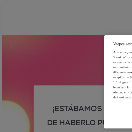
Veepee resp
Al aceptar, a
"Cookies") y 
su cuenta de 
rendimiento, r
diferentes us
se aplican so
“Configurar” 
buen funciona
ofertas, y no
de Cookies ac
¡ESTÁBAMOS SEGUR
DE HABERLO PUESTO