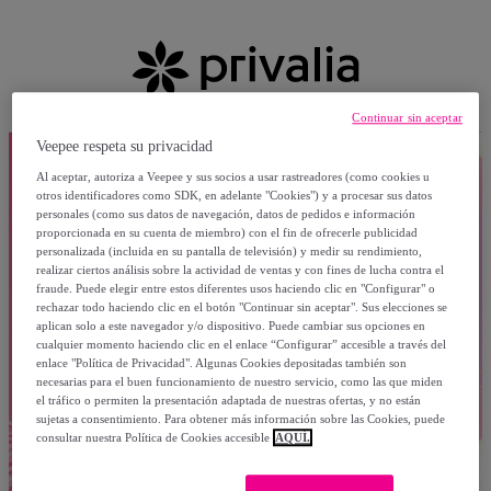
Continuar sin aceptar
Veepee respeta su privacidad
Al aceptar, autoriza a Veepee y sus socios a usar rastreadores (como cookies u
otros identificadores como SDK, en adelante "Cookies") y a procesar sus datos
personales (como sus datos de navegación, datos de pedidos e información
proporcionada en su cuenta de miembro) con el fin de ofrecerle publicidad
personalizada (incluida en su pantalla de televisión) y medir su rendimiento,
realizar ciertos análisis sobre la actividad de ventas y con fines de lucha contra el
fraude. Puede elegir entre estos diferentes usos haciendo clic en "Configurar" o
rechazar todo haciendo clic en el botón "Continuar sin aceptar". Sus elecciones se
aplican solo a este navegador y/o dispositivo. Puede cambiar sus opciones en
cualquier momento haciendo clic en el enlace “Configurar” accesible a través del
enlace "Política de Privacidad". Algunas Cookies depositadas también son
necesarias para el buen funcionamiento de nuestro servicio, como las que miden
el tráfico o permiten la presentación adaptada de nuestras ofertas, y no están
sujetas a consentimiento. Para obtener más información sobre las Cookies, puede
consultar nuestra Política de Cookies accesible
AQUÍ.