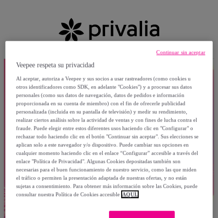
Continuar sin aceptar
Veepee respeta su privacidad
Al aceptar, autoriza a Veepee y sus socios a usar rastreadores (como cookies u
otros identificadores como SDK, en adelante "Cookies") y a procesar sus datos
personales (como sus datos de navegación, datos de pedidos e información
proporcionada en su cuenta de miembro) con el fin de ofrecerle publicidad
personalizada (incluida en su pantalla de televisión) y medir su rendimiento,
realizar ciertos análisis sobre la actividad de ventas y con fines de lucha contra el
fraude. Puede elegir entre estos diferentes usos haciendo clic en "Configurar" o
rechazar todo haciendo clic en el botón "Continuar sin aceptar". Sus elecciones se
aplican solo a este navegador y/o dispositivo. Puede cambiar sus opciones en
cualquier momento haciendo clic en el enlace “Configurar” accesible a través del
enlace "Política de Privacidad". Algunas Cookies depositadas también son
necesarias para el buen funcionamiento de nuestro servicio, como las que miden
el tráfico o permiten la presentación adaptada de nuestras ofertas, y no están
sujetas a consentimiento. Para obtener más información sobre las Cookies, puede
consultar nuestra Política de Cookies accesible
AQUÍ.