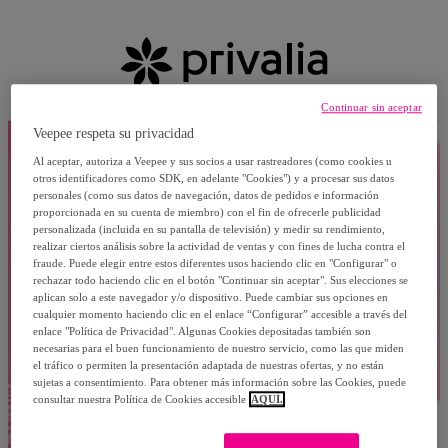
Continuar sin aceptar
Veepee respeta su privacidad
Al aceptar, autoriza a Veepee y sus socios a usar rastreadores (como cookies u
otros identificadores como SDK, en adelante "Cookies") y a procesar sus datos
personales (como sus datos de navegación, datos de pedidos e información
proporcionada en su cuenta de miembro) con el fin de ofrecerle publicidad
personalizada (incluida en su pantalla de televisión) y medir su rendimiento,
realizar ciertos análisis sobre la actividad de ventas y con fines de lucha contra el
fraude. Puede elegir entre estos diferentes usos haciendo clic en "Configurar" o
rechazar todo haciendo clic en el botón "Continuar sin aceptar". Sus elecciones se
aplican solo a este navegador y/o dispositivo. Puede cambiar sus opciones en
cualquier momento haciendo clic en el enlace “Configurar” accesible a través del
enlace "Política de Privacidad". Algunas Cookies depositadas también son
necesarias para el buen funcionamiento de nuestro servicio, como las que miden
el tráfico o permiten la presentación adaptada de nuestras ofertas, y no están
sujetas a consentimiento. Para obtener más información sobre las Cookies, puede
consultar nuestra Política de Cookies accesible
AQUÍ.