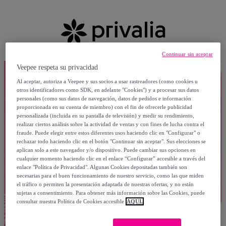
Continuar sin aceptar
Veepee respeta su privacidad
Al aceptar, autoriza a Veepee y sus socios a usar rastreadores (como cookies u
otros identificadores como SDK, en adelante "Cookies") y a procesar sus datos
personales (como sus datos de navegación, datos de pedidos e información
proporcionada en su cuenta de miembro) con el fin de ofrecerle publicidad
personalizada (incluida en su pantalla de televisión) y medir su rendimiento,
realizar ciertos análisis sobre la actividad de ventas y con fines de lucha contra el
fraude. Puede elegir entre estos diferentes usos haciendo clic en "Configurar" o
rechazar todo haciendo clic en el botón "Continuar sin aceptar". Sus elecciones se
aplican solo a este navegador y/o dispositivo. Puede cambiar sus opciones en
cualquier momento haciendo clic en el enlace “Configurar” accesible a través del
enlace "Política de Privacidad". Algunas Cookies depositadas también son
necesarias para el buen funcionamiento de nuestro servicio, como las que miden
el tráfico o permiten la presentación adaptada de nuestras ofertas, y no están
sujetas a consentimiento. Para obtener más información sobre las Cookies, puede
consultar nuestra Política de Cookies accesible
AQUÍ.