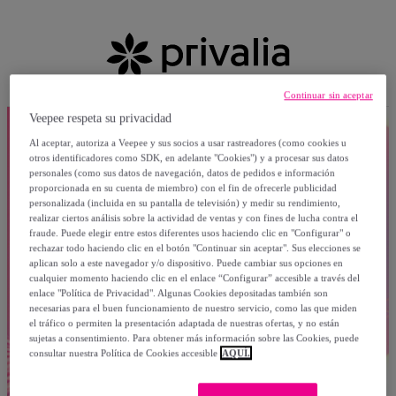
Continuar sin aceptar
Veepee respeta su privacidad
Al aceptar, autoriza a Veepee y sus socios a usar rastreadores (como cookies u
otros identificadores como SDK, en adelante "Cookies") y a procesar sus datos
personales (como sus datos de navegación, datos de pedidos e información
proporcionada en su cuenta de miembro) con el fin de ofrecerle publicidad
personalizada (incluida en su pantalla de televisión) y medir su rendimiento,
realizar ciertos análisis sobre la actividad de ventas y con fines de lucha contra el
fraude. Puede elegir entre estos diferentes usos haciendo clic en "Configurar" o
rechazar todo haciendo clic en el botón "Continuar sin aceptar". Sus elecciones se
aplican solo a este navegador y/o dispositivo. Puede cambiar sus opciones en
cualquier momento haciendo clic en el enlace “Configurar” accesible a través del
enlace "Política de Privacidad". Algunas Cookies depositadas también son
necesarias para el buen funcionamiento de nuestro servicio, como las que miden
el tráfico o permiten la presentación adaptada de nuestras ofertas, y no están
sujetas a consentimiento. Para obtener más información sobre las Cookies, puede
consultar nuestra Política de Cookies accesible
AQUÍ.