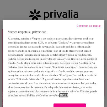
Continuar sin aceptar
Veepee respeta su privacidad
Al aceptar, autoriza a Veepee y sus socios a usar rastreadores (como cookies u
otros identificadores como SDK, en adelante "Cookies") y a procesar sus datos
personales (como sus datos de navegación, datos de pedidos e información
proporcionada en su cuenta de miembro) con el fin de ofrecerle publicidad
personalizada (incluida en su pantalla de televisión) y medir su rendimiento,
realizar ciertos análisis sobre la actividad de ventas y con fines de lucha contra el
fraude. Puede elegir entre estos diferentes usos haciendo clic en "Configurar" o
rechazar todo haciendo clic en el botón "Continuar sin aceptar". Sus elecciones se
aplican solo a este navegador y/o dispositivo. Puede cambiar sus opciones en
cualquier momento haciendo clic en el enlace “Configurar” accesible a través del
enlace "Política de Privacidad". Algunas Cookies depositadas también son
necesarias para el buen funcionamiento de nuestro servicio, como las que miden
el tráfico o permiten la presentación adaptada de nuestras ofertas, y no están
sujetas a consentimiento. Para obtener más información sobre las Cookies, puede
consultar nuestra Política de Cookies accesible
AQUÍ.