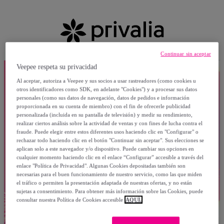
Continuar sin aceptar
Veepee respeta su privacidad
Al aceptar, autoriza a Veepee y sus socios a usar rastreadores (como cookies u
otros identificadores como SDK, en adelante "Cookies") y a procesar sus datos
personales (como sus datos de navegación, datos de pedidos e información
proporcionada en su cuenta de miembro) con el fin de ofrecerle publicidad
personalizada (incluida en su pantalla de televisión) y medir su rendimiento,
realizar ciertos análisis sobre la actividad de ventas y con fines de lucha contra el
fraude. Puede elegir entre estos diferentes usos haciendo clic en "Configurar" o
rechazar todo haciendo clic en el botón "Continuar sin aceptar". Sus elecciones se
aplican solo a este navegador y/o dispositivo. Puede cambiar sus opciones en
cualquier momento haciendo clic en el enlace “Configurar” accesible a través del
enlace "Política de Privacidad". Algunas Cookies depositadas también son
necesarias para el buen funcionamiento de nuestro servicio, como las que miden
el tráfico o permiten la presentación adaptada de nuestras ofertas, y no están
sujetas a consentimiento. Para obtener más información sobre las Cookies, puede
consultar nuestra Política de Cookies accesible
AQUÍ.