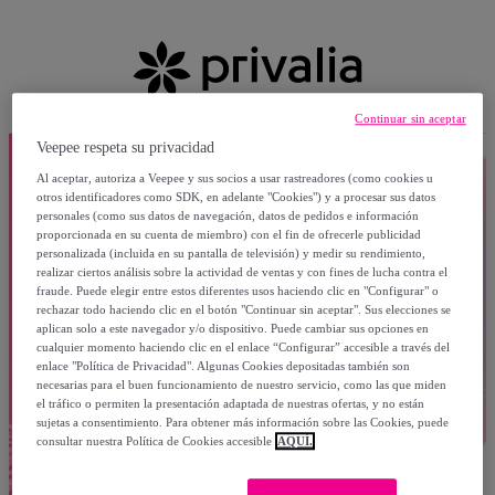
Continuar sin aceptar
Veepee respeta su privacidad
Al aceptar, autoriza a Veepee y sus socios a usar rastreadores (como cookies u
otros identificadores como SDK, en adelante "Cookies") y a procesar sus datos
personales (como sus datos de navegación, datos de pedidos e información
proporcionada en su cuenta de miembro) con el fin de ofrecerle publicidad
personalizada (incluida en su pantalla de televisión) y medir su rendimiento,
realizar ciertos análisis sobre la actividad de ventas y con fines de lucha contra el
fraude. Puede elegir entre estos diferentes usos haciendo clic en "Configurar" o
rechazar todo haciendo clic en el botón "Continuar sin aceptar". Sus elecciones se
aplican solo a este navegador y/o dispositivo. Puede cambiar sus opciones en
cualquier momento haciendo clic en el enlace “Configurar” accesible a través del
enlace "Política de Privacidad". Algunas Cookies depositadas también son
necesarias para el buen funcionamiento de nuestro servicio, como las que miden
el tráfico o permiten la presentación adaptada de nuestras ofertas, y no están
sujetas a consentimiento. Para obtener más información sobre las Cookies, puede
consultar nuestra Política de Cookies accesible
AQUÍ.