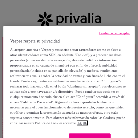
Continuar sin aceptar
Veepee respeta su privacidad
Al aceptar, autoriza a Veepee y sus socios a usar rastreadores (como cookies u
otros identificadores como SDK, en adelante "Cookies") y a procesar sus datos
personales (como sus datos de navegación, datos de pedidos e información
proporcionada en su cuenta de miembro) con el fin de ofrecerle publicidad
personalizada (incluida en su pantalla de televisión) y medir su rendimiento,
realizar ciertos análisis sobre la actividad de ventas y con fines de lucha contra el
fraude. Puede elegir entre estos diferentes usos haciendo clic en "Configurar" o
rechazar todo haciendo clic en el botón "Continuar sin aceptar". Sus elecciones se
aplican solo a este navegador y/o dispositivo. Puede cambiar sus opciones en
cualquier momento haciendo clic en el enlace “Configurar” accesible a través del
enlace "Política de Privacidad". Algunas Cookies depositadas también son
necesarias para el buen funcionamiento de nuestro servicio, como las que miden
el tráfico o permiten la presentación adaptada de nuestras ofertas, y no están
sujetas a consentimiento. Para obtener más información sobre las Cookies, puede
consultar nuestra Política de Cookies accesible
AQUÍ.