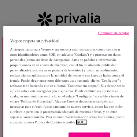
Continuar sin aceptar
Veepee respeta su privacidad
Al aceptar, autoriza a Veepee y sus socios a usar rastreadores (como cookies u
otros identificadores como SDK, en adelante "Cookies") y a procesar sus datos
personales (como sus datos de navegación, datos de pedidos e información
proporcionada en su cuenta de miembro) con el fin de ofrecerle publicidad
personalizada (incluida en su pantalla de televisión) y medir su rendimiento,
realizar ciertos análisis sobre la actividad de ventas y con fines de lucha contra el
fraude. Puede elegir entre estos diferentes usos haciendo clic en "Configurar" o
rechazar todo haciendo clic en el botón "Continuar sin aceptar". Sus elecciones se
aplican solo a este navegador y/o dispositivo. Puede cambiar sus opciones en
cualquier momento haciendo clic en el enlace “Configurar” accesible a través del
enlace "Política de Privacidad". Algunas Cookies depositadas también son
necesarias para el buen funcionamiento de nuestro servicio, como las que miden
el tráfico o permiten la presentación adaptada de nuestras ofertas, y no están
sujetas a consentimiento. Para obtener más información sobre las Cookies, puede
consultar nuestra Política de Cookies accesible
AQUÍ.