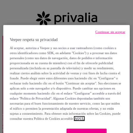
Continuar sin aceptar
Veepee respeta su privacidad
Al aceptar, autoriza a Veepee y sus socios a usar rastreadores (como cookies u
otros identificadores como SDK, en adelante "Cookies") y a procesar sus datos
personales (como sus datos de navegación, datos de pedidos e información
proporcionada en su cuenta de miembro) con el fin de ofrecerle publicidad
personalizada (incluida en su pantalla de televisión) y medir su rendimiento,
realizar ciertos análisis sobre la actividad de ventas y con fines de lucha contra el
fraude. Puede elegir entre estos diferentes usos haciendo clic en "Configurar" o
rechazar todo haciendo clic en el botón "Continuar sin aceptar". Sus elecciones se
aplican solo a este navegador y/o dispositivo. Puede cambiar sus opciones en
cualquier momento haciendo clic en el enlace “Configurar” accesible a través del
enlace "Política de Privacidad". Algunas Cookies depositadas también son
necesarias para el buen funcionamiento de nuestro servicio, como las que miden
el tráfico o permiten la presentación adaptada de nuestras ofertas, y no están
sujetas a consentimiento. Para obtener más información sobre las Cookies, puede
consultar nuestra Política de Cookies accesible
AQUÍ.