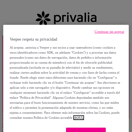
Continuar sin aceptar
Veepee respeta su privacidad
Al aceptar, autoriza a Veepee y sus socios a usar rastreadores (como cookies u
otros identificadores como SDK, en adelante "Cookies") y a procesar sus datos
personales (como sus datos de navegación, datos de pedidos e información
proporcionada en su cuenta de miembro) con el fin de ofrecerle publicidad
personalizada (incluida en su pantalla de televisión) y medir su rendimiento,
realizar ciertos análisis sobre la actividad de ventas y con fines de lucha contra el
fraude. Puede elegir entre estos diferentes usos haciendo clic en "Configurar" o
rechazar todo haciendo clic en el botón "Continuar sin aceptar". Sus elecciones se
aplican solo a este navegador y/o dispositivo. Puede cambiar sus opciones en
cualquier momento haciendo clic en el enlace “Configurar” accesible a través del
enlace "Política de Privacidad". Algunas Cookies depositadas también son
necesarias para el buen funcionamiento de nuestro servicio, como las que miden
el tráfico o permiten la presentación adaptada de nuestras ofertas, y no están
sujetas a consentimiento. Para obtener más información sobre las Cookies, puede
consultar nuestra Política de Cookies accesible
AQUÍ.