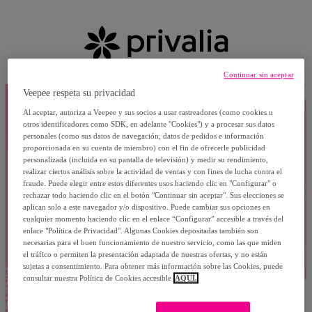
Continuar sin aceptar
Veepee respeta su privacidad
Al aceptar, autoriza a Veepee y sus socios a usar rastreadores (como cookies u
otros identificadores como SDK, en adelante "Cookies") y a procesar sus datos
personales (como sus datos de navegación, datos de pedidos e información
proporcionada en su cuenta de miembro) con el fin de ofrecerle publicidad
personalizada (incluida en su pantalla de televisión) y medir su rendimiento,
realizar ciertos análisis sobre la actividad de ventas y con fines de lucha contra el
fraude. Puede elegir entre estos diferentes usos haciendo clic en "Configurar" o
rechazar todo haciendo clic en el botón "Continuar sin aceptar". Sus elecciones se
aplican solo a este navegador y/o dispositivo. Puede cambiar sus opciones en
cualquier momento haciendo clic en el enlace “Configurar” accesible a través del
enlace "Política de Privacidad". Algunas Cookies depositadas también son
necesarias para el buen funcionamiento de nuestro servicio, como las que miden
el tráfico o permiten la presentación adaptada de nuestras ofertas, y no están
sujetas a consentimiento. Para obtener más información sobre las Cookies, puede
consultar nuestra Política de Cookies accesible
AQUÍ.