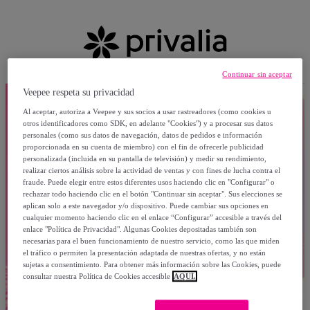
Continuar sin aceptar
Veepee respeta su privacidad
Al aceptar, autoriza a Veepee y sus socios a usar rastreadores (como cookies u
otros identificadores como SDK, en adelante "Cookies") y a procesar sus datos
personales (como sus datos de navegación, datos de pedidos e información
proporcionada en su cuenta de miembro) con el fin de ofrecerle publicidad
personalizada (incluida en su pantalla de televisión) y medir su rendimiento,
realizar ciertos análisis sobre la actividad de ventas y con fines de lucha contra el
fraude. Puede elegir entre estos diferentes usos haciendo clic en "Configurar" o
rechazar todo haciendo clic en el botón "Continuar sin aceptar". Sus elecciones se
aplican solo a este navegador y/o dispositivo. Puede cambiar sus opciones en
cualquier momento haciendo clic en el enlace “Configurar” accesible a través del
enlace "Política de Privacidad". Algunas Cookies depositadas también son
necesarias para el buen funcionamiento de nuestro servicio, como las que miden
el tráfico o permiten la presentación adaptada de nuestras ofertas, y no están
sujetas a consentimiento. Para obtener más información sobre las Cookies, puede
consultar nuestra Política de Cookies accesible
AQUÍ.