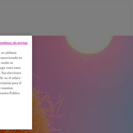
ontinuar sin aceptar
, en adelante
proporcionada en
y medir su
egir entre estos
. Sus elecciones
ic en el enlace
cesarias para el
e nuestras
uestra Política