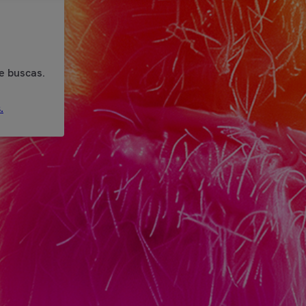
e buscas.
.