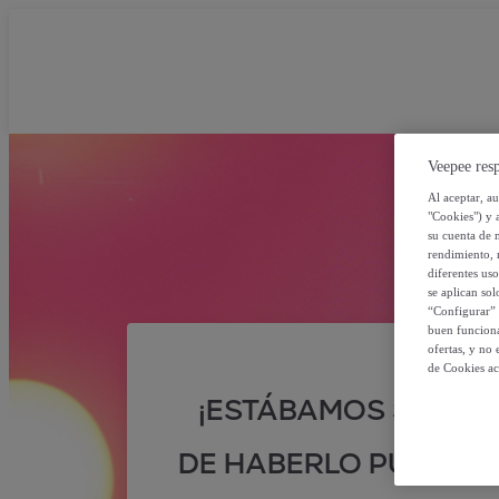
Veepee resp
Al aceptar, a
"Cookies") y 
su cuenta de 
rendimiento, r
diferentes us
se aplican so
“Configurar” 
buen funciona
ofertas, y no
de Cookies ac
¡ESTÁBAMOS SEGUR
DE HABERLO PUESTO