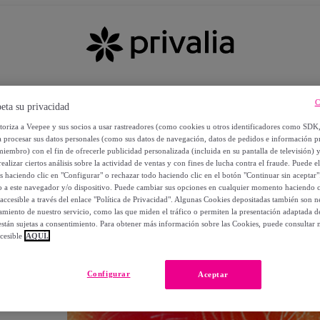
C
eta su privacidad
utoriza a Veepee y sus socios a usar rastreadores (como cookies u otros identificadores como SDK
a procesar sus datos personales (como sus datos de navegación, datos de pedidos e información 
miembro) con el fin de ofrecerle publicidad personalizada (incluida en su pantalla de televisión) 
ealizar ciertos análisis sobre la actividad de ventas y con fines de lucha contra el fraude. Puede el
os haciendo clic en "Configurar" o rechazar todo haciendo clic en el botón "Continuar sin aceptar"
lo a este navegador y/o dispositivo. Puede cambiar sus opciones en cualquier momento haciendo cl
accesible a través del enlace "Política de Privacidad". Algunas Cookies depositadas también son ne
miento de nuestro servicio, como las que miden el tráfico o permiten la presentación adaptada d
 están sujetas a consentimiento. Para obtener más información sobre las Cookies, puede consultar n
cesible
AQUÍ.
OS
Configurar
Aceptar
 POR