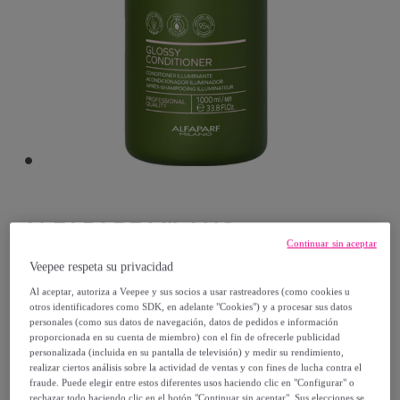
ALFAPARF MILANO
Continuar sin aceptar
ALFAPARF MILANO Benvoleo Glossy
Veepee respeta su privacidad
Conditioner 1000ml
Al aceptar, autoriza a Veepee y sus socios a usar rastreadores (como cookies u
otros identificadores como SDK, en adelante "Cookies") y a procesar sus datos
Modelo:
ALFAPARF MILANO Benvoleo
personales (como sus datos de navegación, datos de pedidos e información
Glossy Conditioner 1000ml
proporcionada en su cuenta de miembro) con el fin de ofrecerle publicidad
personalizada (incluida en su pantalla de televisión) y medir su rendimiento,
realizar ciertos análisis sobre la actividad de ventas y con fines de lucha contra el
27
,
€
60
fraude. Puede elegir entre estos diferentes usos haciendo clic en "Configurar" o
rechazar todo haciendo clic en el botón "Continuar sin aceptar". Sus elecciones se