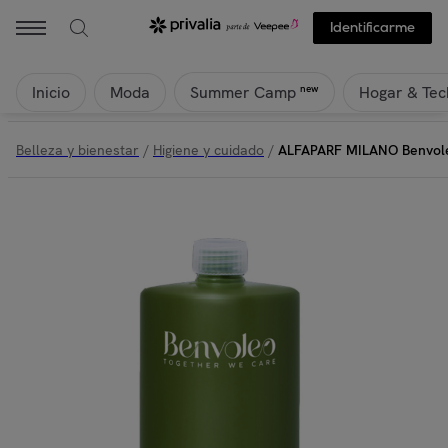
Identificarme
Inicio
Moda
Hogar & Tec
new
Summer Camp
Belleza y bienestar
/
Higiene y cuidado
/
ALFAPARF MILANO Benvole