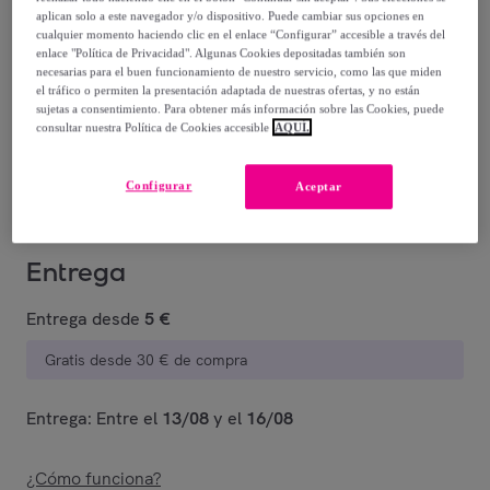
aplican solo a este navegador y/o dispositivo. Puede cambiar sus opciones en
47
,
€
cualquier momento haciendo clic en el enlace “Configurar” accesible a través del
00
enlace "Política de Privacidad". Algunas Cookies depositadas también son
-
41
%
necesarias para el buen funcionamiento de nuestro servicio, como las que miden
el tráfico o permiten la presentación adaptada de nuestras ofertas, y no están
Vendido por
PENELOPE S.R.L.
sujetas a consentimiento. Para obtener más información sobre las Cookies, puede
consultar nuestra Política de Cookies accesible
AQUÍ.
Están agotándose
Configurar
Aceptar
Entrega
Entrega desde
5 €
Gratis desde 30 € de compra
Entrega: Entre el
13/08
y el
16/08
¿Cómo funciona?