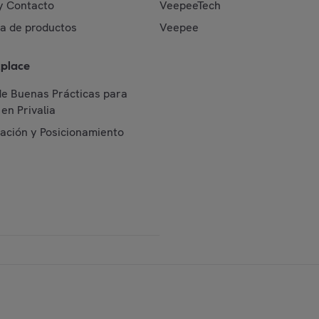
y Contacto
VeepeeTech
da de productos
Veepee
place
de Buenas Prácticas para
en Privalia
cación y Posicionamiento