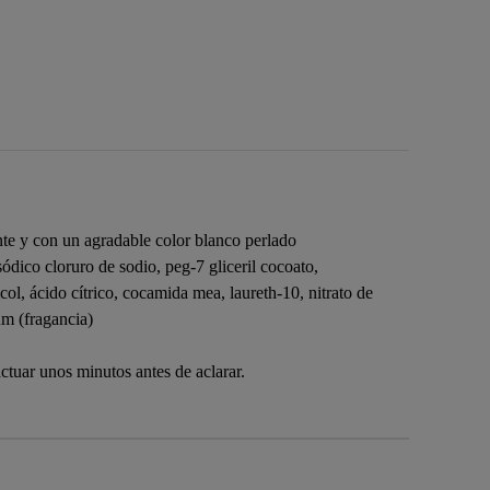
ante y con un agradable color blanco perlado
sódico cloruro de sodio, peg-7 gliceril cocoato,
licol, ácido cítrico, cocamida mea, laureth-10, nitrato de
um (fragancia)
actuar unos minutos antes de aclarar.