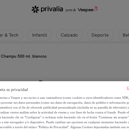
r & Tech
Infantil
Calzado
Deporte
Be
Champu 500 ml. blancos
Dap
C
eta su privacidad
Champu 500 ml. blancos
utoriza a Veepee y sus socios a usar rastreadores (como cookies u otros identificadores como SDK
a procesar sus datos personales (como sus datos de navegación, datos de pedidos e información 
miembro) con el fin de ofrecerle publicidad personalizada (incluida en su pantalla de televisión) 
7
,
€
99
ealizar ciertos análisis sobre la actividad de ventas y con fines de lucha contra el fraude. Puede el
os haciendo clic en "Configurar" o rechazar todo haciendo clic en el botón "Continuar sin aceptar"
lo a este navegador y/o dispositivo. Puede cambiar sus opciones en cualquier momento haciendo cl
23
,
€
90
accesible a través del enlace "Política de Privacidad". Algunas Cookies depositadas también son ne