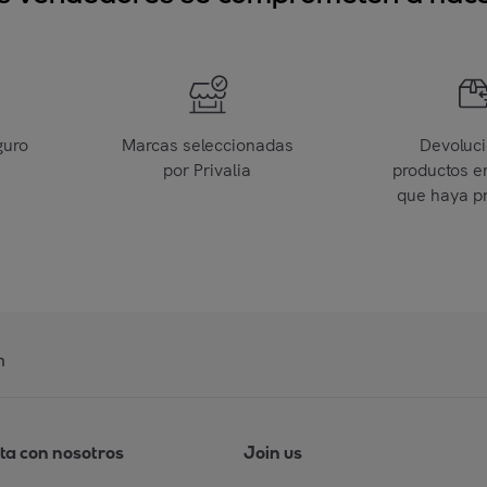
guro
Marcas seleccionadas
Devoluc
por Privalia
productos e
que haya p
n
ta con nosotros
Join us