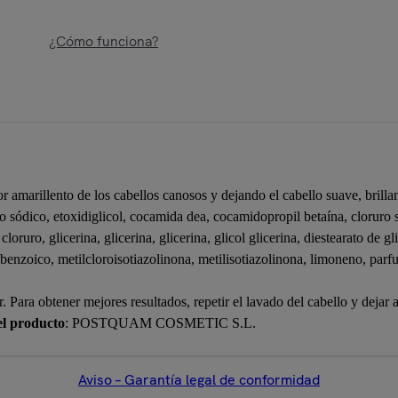
¿Cómo funciona?
or amarillento de los cabellos canosos y dejando el cabello suave, brill
ato sódico, etoxidiglicol, cocamida dea, cocamidopropil betaína, cloruro 
loruro, glicerina, glicerina, glicerina, glicol glicerina, diestearato de g
benzoico, metilcloroisotiazolinona, metilisotiazolinona, limoneno, parf
. Para obtener mejores resultados, repetir el lavado del cabello y dejar 
el producto
: POSTQUAM COSMETIC S.L.
Aviso – Garantía legal de conformidad