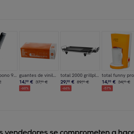
l 70º
bono 940
guantes de vinilo sin polvo ecologicos caja de 100 un
total 2000 grillplate
total funny pr
14
,
€
29
,
€
14
,
€
€
99
37
,
€
90
89
,
€
90
34
,
€
90
90
90
-
60
%
-
66
%
-
57
%
sus vendedores se comprometen a hacer