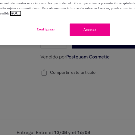
-
66
%
miento de nuestro servicio, como las que miden el tráfico o permiten la presentación adaptada d
 están sujetas a consentimiento. Para obtener más información sobre las Cookies, puede consultar n
cesible
AQUÍ.
Modelo:
Champu 500 ml. blancos
Configurar
Aceptar
1
Añadir a la cesta
Vendido por
Postquam Cosmetic
Compartir este artículo
Entrega: Entre el
13/08
y el
16/08