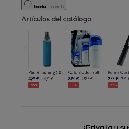
Reportar contenido
Artículos del catálogo:
Plis Brushing 200 Ml.
Calentador roll on profesiona
Peine Car
4
,
€
8
,
€
2
,
€
99
14
,
€
99
45
,
€
99
7
,
90
90
00
-
66
%
-
80
%
-
57
%
¡Privalia y 