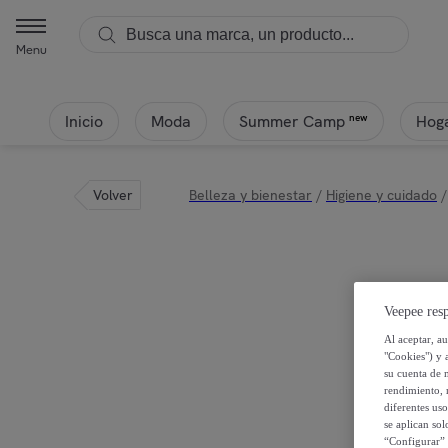
Menu
Inicio
Moda
Hoga
new
Summer Camp
Volver
Belleza y bienestar
/
Higiene y cuidado
/
Veepee resp
Al aceptar, a
"Cookies") y 
su cuenta de 
rendimiento, r
diferentes us
se aplican so
“Configurar” 