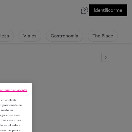
Identificarme
lleza
Viajes
Gastronomía
The Place
ontinuar sin aceptar
, en adelante
proporcionada en
y medir su
egir entre estos
. Sus elecciones
ic en el enlace
cesarias para el