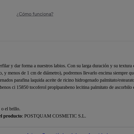
¿Cómo funciona?
rfilar y dar forma a nuestros labios. Con su larga duración y su textura
, y menos de 1 cm de diámetro), podremos llevarlo encima siempre qu
enados parafina laquida aceite de ricino hidrogenado palmitato/estearat
nos ci 15850 tocoferol proplparabeno lecitina palmitato de ascorbilo este
o el brillo.
el producto
: POSTQUAM COSMETIC S.L.