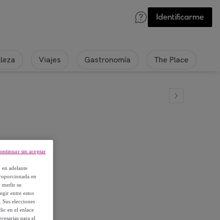
Identificarme
lleza
Viajes
Gastronomía
The Place
ontinuar sin aceptar
, en adelante
proporcionada en
y medir su
egir entre estos
. Sus elecciones
ic en el enlace
cesarias para el