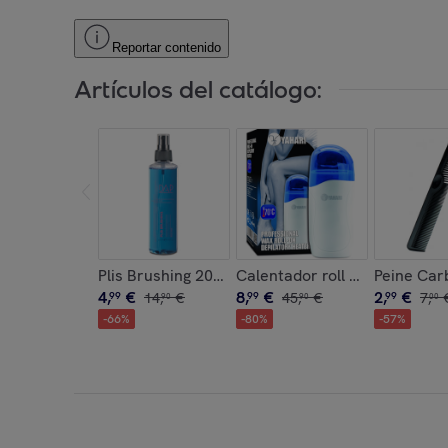
Reportar contenido
Artículos del catálogo:
Plis Brushing 200 Ml.
Calentador roll on profesiona
Peine Car
4
,
€
8
,
€
2
,
€
99
14
,
€
99
45
,
€
99
7
,
90
90
00
-
66
%
-
80
%
-
57
%