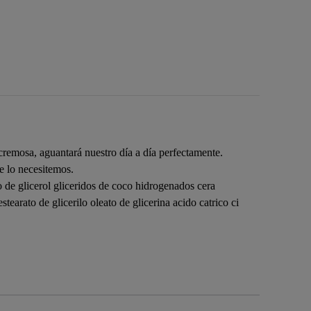
 cremosa, aguantará nuestro día a día perfectamente.
e lo necesitemos.
o de glicerol gliceridos de coco hidrogenados cera
arato de glicerilo oleato de glicerina acido catrico ci