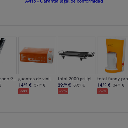
Aviso – Garantía legal de conformidad
l 70º
bono 940
guantes de vinilo sin polvo ecologicos caja de 100 un
total 2000 grillplate
total funny pr
14
,
€
29
,
€
14
,
€
€
99
37
,
€
90
89
,
€
90
34
,
€
90
90
90
-
60
%
-
66
%
-
57
%