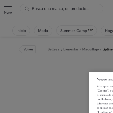
Menu
Inicio
Moda
Hoga
new
Summer Camp
Volver
Belleza y bienestar
/
Maquillaje
/
Liplin
Veepee resp
Al aceptar, a
"Cookies") y 
su cuenta de 
rendimiento, r
diferentes us
se aplican so
“Configurar” 