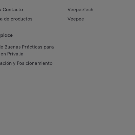
y Contacto
VeepeeTech
da de productos
Veepee
place
de Buenas Prácticas para
en Privalia
cación y Posicionamiento