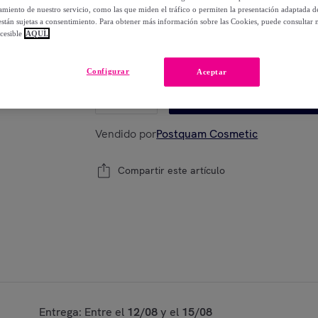
-
54
%
miento de nuestro servicio, como las que miden el tráfico o permiten la presentación adaptada d
 están sujetas a consentimiento. Para obtener más información sobre las Cookies, puede consultar n
cesible
AQUÍ.
Modelo:
Lipliner Postquam Smart Rosy
Configurar
Aceptar
1
Añadir a la cesta
Vendido por
Postquam Cosmetic
Compartir este artículo
Entrega: Entre el
12/08
y el
15/08