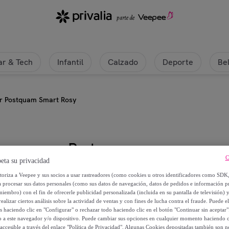
r & Tech
Infantil
Calzado
Deporte
Be
er Postquam Smart Rosy
Postquam
C
eta su privacidad
Lipliner Postquam Smart Rosy
utoriza a Veepee y sus socios a usar rastreadores (como cookies u otros identificadores como SDK
a procesar sus datos personales (como sus datos de navegación, datos de pedidos e información 
miembro) con el fin de ofrecerle publicidad personalizada (incluida en su pantalla de televisión) 
2
,
€
99
ealizar ciertos análisis sobre la actividad de ventas y con fines de lucha contra el fraude. Puede el
os haciendo clic en "Configurar" o rechazar todo haciendo clic en el botón "Continuar sin aceptar"
lo a este navegador y/o dispositivo. Puede cambiar sus opciones en cualquier momento haciendo cl
6
,
€
50
accesible a través del enlace "Política de Privacidad". Algunas Cookies depositadas también son ne